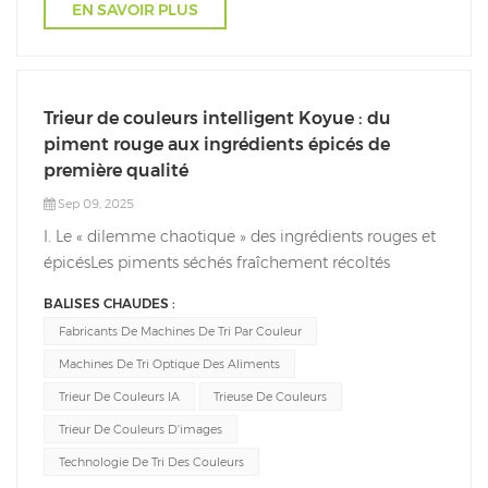
EN SAVOIR PLUS
Trieur de couleurs intelligent Koyue : du
piment rouge aux ingrédients épicés de
première qualité
Sep 09, 2025
I. Le « dilemme chaotique » des ingrédients rouges et
épicésLes piments séchés fraîchement récoltés
ressemblent à un amas de jade brut, rouge, sombre et
BALISES CHAUDES :
impur… Les défauts de forme et de couleur sont
Fabricants De Machines De Tri Par Couleur
fréquents. Si ces matières premières sont directement
Machines De Tri Optique Des Aliments
utilisées pour la transformation ou la vente,...
Trieur De Couleurs IA
Trieuse De Couleurs
Trieur De Couleurs D'images
Technologie De Tri Des Couleurs