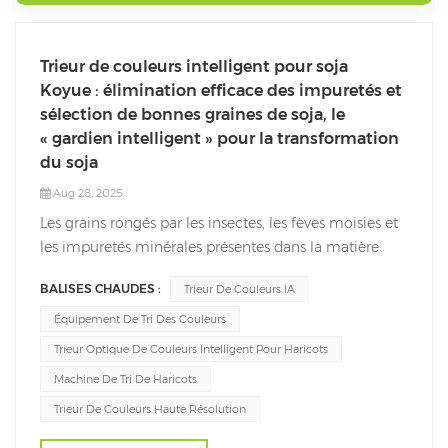
Trieur de couleurs intelligent pour soja
Koyue : élimination efficace des impuretés et
sélection de bonnes graines de soja, le
« gardien intelligent » pour la transformation
du soja
Aug 28, 2025
Les grains rongés par les insectes, les fèves moisies et
les impuretés minérales présentes dans la matière
première du soja constituent une préoccupation
BALISES CHAUDES :
Trieur De Couleurs IA
majeure pour les entreprises de production de soja. Le
tri manuel est lent, coûteux et sujet aux omissions, ce
Équipement De Tri Des Couleurs
qui affecte la qualité du produit....
Trieur Optique De Couleurs Intelligent Pour Haricots
Machine De Tri De Haricots
Trieur De Couleurs Haute Résolution