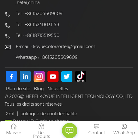
,hefei,china
Tél : +8615205609609
Tél : +8615240031159
Tél : +8618715519550
E-mail :
koyuecolorsorter@gmail.com
Whatsapp : +8615205609609
Plan du site
Blog
Nouvelles
© 2026@ HEFEI KOYUE INTELLIGENT TECHNOLOGY CO.,LTD
Tous les droits sont réservés.
Xml
|
politique de confidentialité
Réseau IPv6 pris en charge
Maison
Des
Contact
WhatsApp
Produits