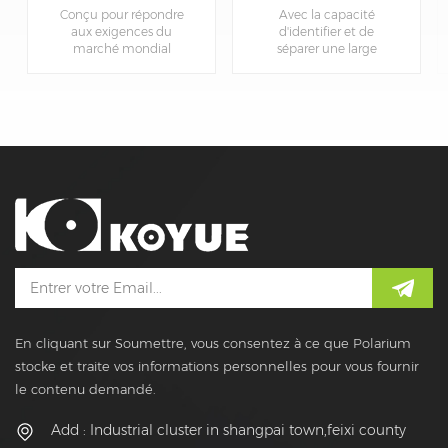
rentable de trieuse
avant-gardistes
Conçu pour répondre
Avec la capacité
de couleur de riz
aux exigences du
d'identifier et de
marché mondial
séparer une large
moderne, le Trieur de
gamme de couleurs
couleurs de ceinture
avec une précision
allie innovation et
inégalée, koyue trieurs
fonctionnalité. Ses
de couleurs de
fonctionnalités de
ceinture ouvrir la voie à
pointe garantissent
une productivité
une intégration
accrue et à une
transparente avec
réduction des déchets.
votre ligne de
production, offrant
une expérience de tri
des couleurs
transparente et
efficace.
En cliquant sur Soumettre, vous consentez à ce que Polarium
stocke et traite vos informations personnelles pour vous fournir
le contenu demandé.
Add : Industrial cluster in shangpai town,feixi county