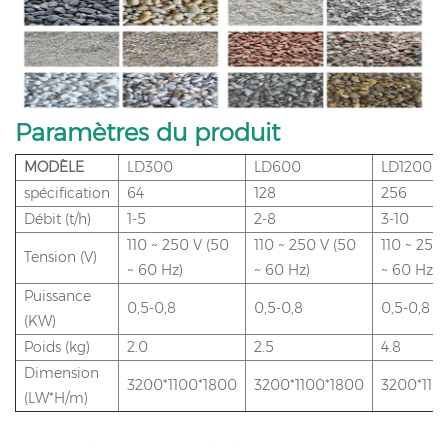
Paramètres du produit
MODÈLE
LD300
LD600
LD1200
spécification
64
128
256
Débit (t/h)
1-5
2-8
3-10
110 ~ 250 V (50
110 ~ 250 V (50
110 ~ 250
Tension (V)
~ 60 Hz)
~ 60 Hz)
~ 60 Hz)
Puissance
0,5-0,8
0,5-0,8
0,5-0,8
(KW)
Poids (kg)
2.0
2.5
4.8
Dimension
3200*1100*1800
3200*1100*1800
3200*110
(LW*H/m)