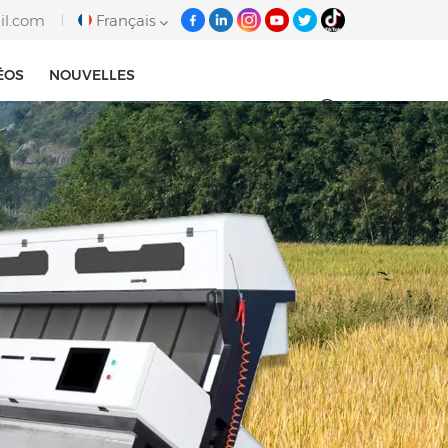
il.com
Français
ÉOS
NOUVELLES
English
français
italiano
русский
español
português
Tiếng việt
العربية