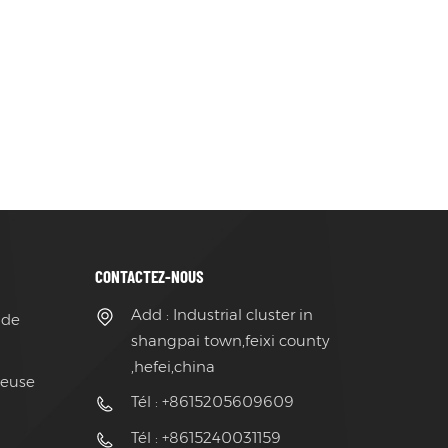
CONTACTEZ-NOUS
Add : Industrial cluster in
 de
shangpai town,feixi county
,hefei,china
ieuse
Tél : +8615205609609
Tél : +8615240031159