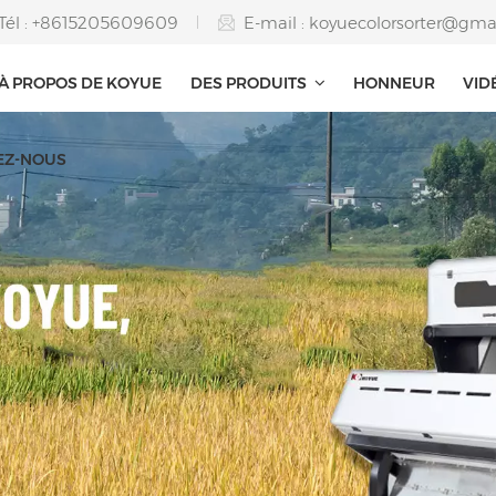
Tél : +8615205609609
E-mail :
koyuecolorsorter@gma
À PROPOS DE KOYUE
DES PRODUITS
HONNEUR
VID
EZ-NOUS