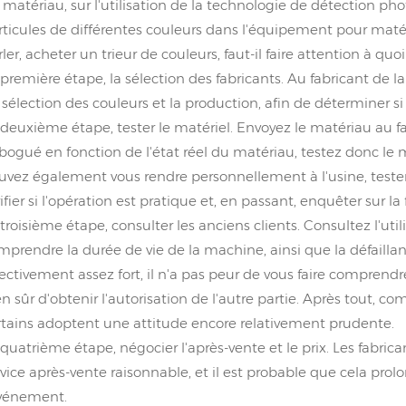
 matériau, sur l'utilisation de la technologie de détection p
rticules de différentes couleurs dans l'équipement pour matér
rler, acheter un trieur de couleurs, faut-il faire attention à q
 première étape, la sélection des fabricants. Au fabricant de l
 sélection des couleurs et la production, afin de déterminer si 
 deuxième étape, tester le matériel. Envoyez le matériau au fab
bogué en fonction de l'état réel du matériau, testez donc le m
uvez également vous rendre personnellement à l'usine, tester sur
ifier si l'opération est pratique et, en passant, enquêter sur la
 troisième étape, consulter les anciens clients. Consultez l'ut
mprendre la durée de vie de la machine, ainsi que la défaillance
fectivement assez fort, il n'a pas peur de vous faire comprendre
en sûr d'obtenir l'autorisation de l'autre partie. Après tout, 
rtains adoptent une attitude encore relativement prudente.
 quatrième étape, négocier l'après-vente et le prix. Les fabrica
rvice après-vente raisonnable, et il est probable que cela pro
événement.