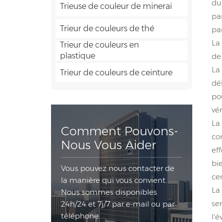
du
Trieuse de couleur de minerai
pa
Trieur de couleurs de thé
pa
La
Trieur de couleurs en
plastique
de
La
Trieur de couleurs de ceinture
dé
po
vér
La
Comment Pouvons-
co
Nous Vous Aider
ef
bi
Vous pouvez nous contacter de
ce
la manière qui vous convient.
La
Nous sommes disponibles
se
24h/24 et 7j/7 par e-mail ou par
téléphone.
l'