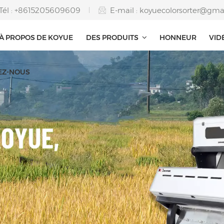
Tél : +8615205609609
E-mail :
koyuecolorsorter@gma
À PROPOS DE KOYUE
DES PRODUITS
HONNEUR
VID
EZ-NOUS