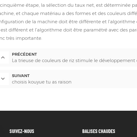
 cinquième étape, la sélection du taux net, est déterminée par
chine, et chaque matériau a des formes et des couleurs différe
nfiguration de la machine doit être différente et l'algorithm
t est différent et l’algorithme doit être paramétré avec des pa
nc très importante.
PRÉCÉDENT
La trieuse de couleurs de riz stimule le développement d
SUIVANT
choisis kouyue tu as raison
SUIVEZ-NOUS
BALISES CHAUDES