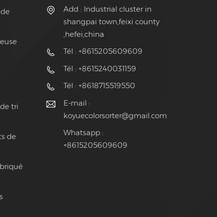
Add : Industrial cluster in
 de
shangpai town,feixi county
,hefei,china
ieuse
Tél : +8615205609609
Tél : +8615240031159
Tél : +8618715519550
E-mail :
de tri
koyuecolorsorter@gmail.com
Whatsapp :
ts de
+8615205609609
abriqué
s