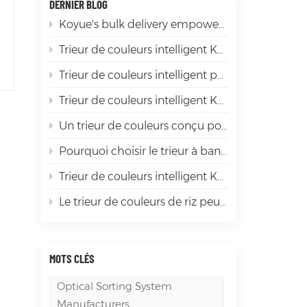
DERNIER BLOG
Koyue's bulk delivery empowers the sorting of premium products
Trieur de couleurs intelligent Koyue : du piment rouge aux ingrédients épicés de première qualité
Trieur de couleurs intelligent pour soja Koyue : élimination efficace des impuretés et sélection de bonnes graines de soja, le « gardien intelligent » pour la transformation du soja
Trieur de couleurs intelligent Koyue : faire briller le tri du mica
Un trieur de couleurs conçu pour la diversité des matériaux mondiaux
Pourquoi choisir le trieur à bande LD1200 ? Ceux qui l'ont déjà utilisé affirment qu'il « en vaut la peine ».
Trieur de couleurs intelligent Koyue : la « révolution de l'efficacité » dans le tri des grains, garantissant que chaque grain est de haute qualité
Le trieur de couleurs de riz peut-il réellement améliorer la valeur de chaque grain de riz ?
MOTS CLÉS
Optical Sorting System
Manufacturers