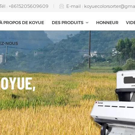
Tél : +8615205609609
E-mail :
koyuecolorsorter@gma
À PROPOS DE KOYUE
DES PRODUITS
HONNEUR
VID
EZ-NOUS