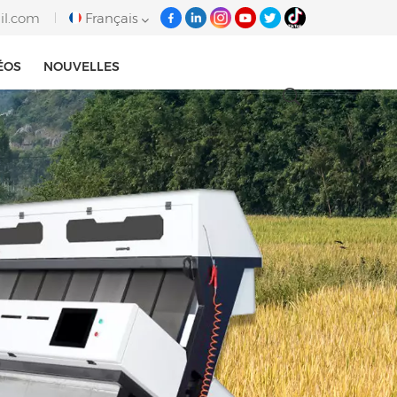
il.com
Français
ÉOS
NOUVELLES
English
français
italiano
русский
español
português
Tiếng việt
العربية