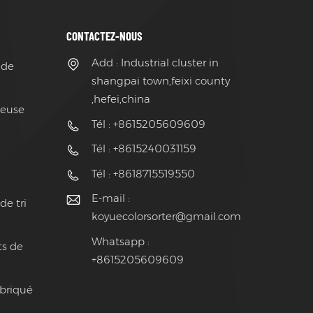
CONTACTEZ-NOUS
Add : Industrial cluster in
 de
shangpai town,feixi county
,hefei,china
ieuse
Tél : +8615205609609
Tél : +8615240031159
Tél : +8618715519550
E-mail :
de tri
koyuecolorsorter@gmail.com
Whatsapp :
ts de
+8615205609609
abriqué