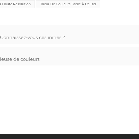
r Haute Résolution
Trieur De Couleurs Facile À Utiliser
Connaissez-vous ces initiés ?
ieuse de couleurs