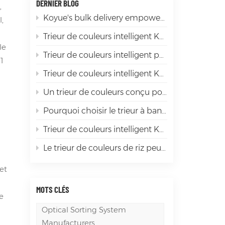
DERNIER BLOG
,
Koyue's bulk delivery empowers the sorting of premium products
l,
Trieur de couleurs intelligent Koyue : du piment rouge aux ingrédients épicés de première qualité
le
Trieur de couleurs intelligent pour soja Koyue : élimination efficace des impuretés et sélection de bonnes graines de soja, le « gardien intelligent » pour la transformation du soja
1
Trieur de couleurs intelligent Koyue : faire briller le tri du mica
Un trieur de couleurs conçu pour la diversité des matériaux mondiaux
Pourquoi choisir le trieur à bande LD1200 ? Ceux qui l'ont déjà utilisé affirment qu'il « en vaut la peine ».
Trieur de couleurs intelligent Koyue : la « révolution de l'efficacité » dans le tri des grains, garantissant que chaque grain est de haute qualité
Le trieur de couleurs de riz peut-il réellement améliorer la valeur de chaque grain de riz ?
 et
MOTS CLÉS
e
Optical Sorting System
Manufacturers