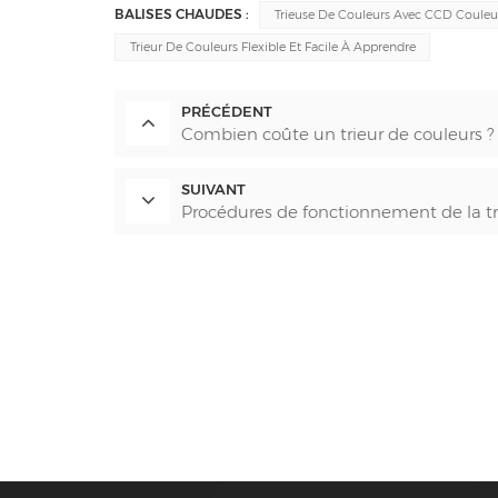
BALISES CHAUDES :
Trieuse De Couleurs Avec CCD Couleu
Trieur De Couleurs Flexible Et Facile À Apprendre
PRÉCÉDENT
Combien coûte un trieur de couleurs ? 
SUIVANT
Procédures de fonctionnement de la tr