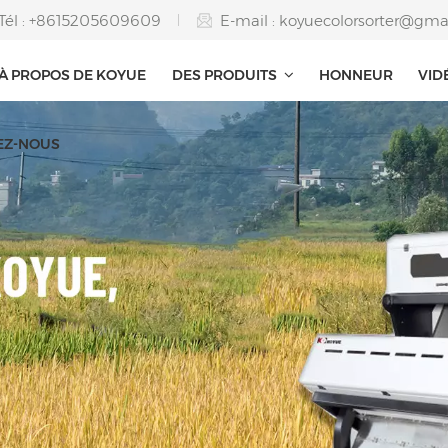
Tél : +8615205609609
E-mail :
koyuecolorsorter@gma
À PROPOS DE KOYUE
DES PRODUITS
HONNEUR
VID
EZ-NOUS