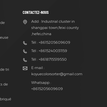
CONTACTEZ-NOUS
Add : Industrial cluster in
 de
shangpai town,feixi county
,hefei,china
ieuse
Tél : +8615205609609
Tél : +8615240031159
Tél : +8618715519550
E-mail :
de tri
koyuecolorsorter@gmail.com
Whatsapp :
ts de
+8615205609609
abriqué