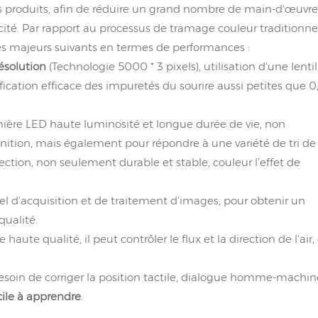
s produits, afin de réduire un grand nombre de main-d'œuvre
acité. Par rapport au processus de tramage couleur traditionne
ges majeurs suivants en termes de performances :
résolution
(Technologie 5000 * 3 pixels), utilisation d'une lentil
cation efficace des impuretés du sourire aussi petites que 0,
umière LED haute luminosité et longue durée de vie, non
ition, mais également pour répondre à une variété de tri de
élection, non seulement durable et stable, couleur l’effet de
el d'acquisition et de traitement d'images, pour obtenir un
ualité.
ute qualité, il peut contrôler le flux et la direction de l'air,
s besoin de corriger la position tactile, dialogue homme-machin
acile à apprendre
.