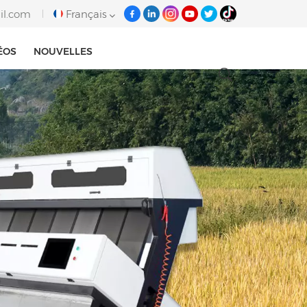
il.com
Français
ÉOS
NOUVELLES
English
français
italiano
русский
español
português
Tiếng việt
العربية