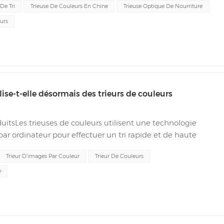
De Tri
Trieuse De Couleurs En Chine
Trieuse Optique De Nourriture
urs
lise-t-elle désormais des trieurs de couleurs
oduitsLes trieuses de couleurs utilisent une technologie
ar ordinateur pour effectuer un tri rapide et de haute
met aux entreprises de transformation alimentaire d'élimi...
Trieur D'images Par Couleur
Trieur De Couleurs
e