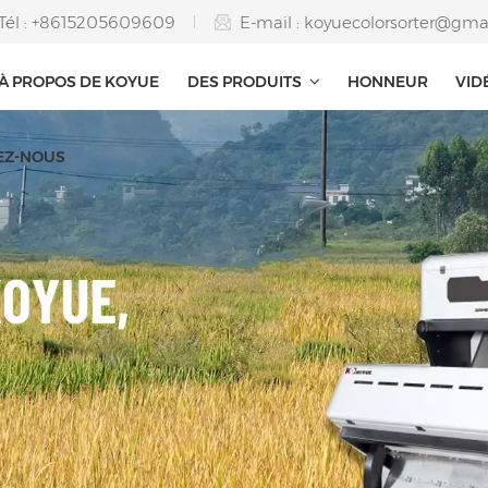
Tél : +8615205609609
E-mail :
koyuecolorsorter@gma
À PROPOS DE KOYUE
DES PRODUITS
HONNEUR
VID
EZ-NOUS