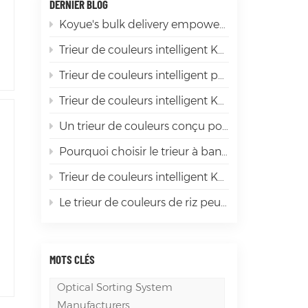
DERNIER BLOG
Koyue's bulk delivery empowers the sorting of premium products
Trieur de couleurs intelligent Koyue : du piment rouge aux ingrédients épicés de première qualité
Trieur de couleurs intelligent pour soja Koyue : élimination efficace des impuretés et sélection de bonnes graines de soja, le « gardien intelligent » pour la transformation du soja
Trieur de couleurs intelligent Koyue : faire briller le tri du mica
Un trieur de couleurs conçu pour la diversité des matériaux mondiaux
Pourquoi choisir le trieur à bande LD1200 ? Ceux qui l'ont déjà utilisé affirment qu'il « en vaut la peine ».
Trieur de couleurs intelligent Koyue : la « révolution de l'efficacité » dans le tri des grains, garantissant que chaque grain est de haute qualité
Le trieur de couleurs de riz peut-il réellement améliorer la valeur de chaque grain de riz ?
MOTS CLÉS
Optical Sorting System
Manufacturers