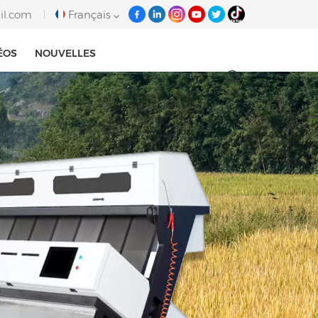
il.com
Français
ÉOS
NOUVELLES
English
français
italiano
русский
español
português
Tiếng việt
العربية