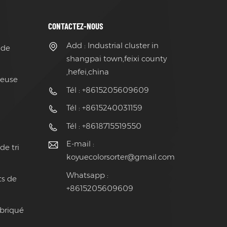
CONTACTEZ-NOUS
Add : Industrial cluster in
 de
shangpai town,feixi county
,hefei,china
ieuse
Tél : +8615205609609
Tél : +8615240031159
Tél : +8618715519550
E-mail :
de tri
koyuecolorsorter@gmail.com
Whatsapp :
ts de
+8615205609609
abriqué