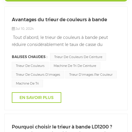
Avantages du trieur de couleurs à bande
Jul 10, 2024
Tout d’abord, le trieur de couleurs à bande peut
réduire considérablement le taux de casse du
produitLe trieur de couleurs de ceinture s'appuie sur la
BALISES CHAUDES :
Trieur De Couleurs De Ceinture
transmission par voie pour envoyer le produit vers la
zone de tri, dans ce processus, le produit est
Trieur De Couleurs
Machine De Tri De Ceinture
relativement statique. La machine à g...
Trieur De Couleurs D'images
Trieur D'images Par Couleur
Machine De Tri
EN SAVOIR PLUS
Pourquoi choisir le trieur à bande LD1200 ?