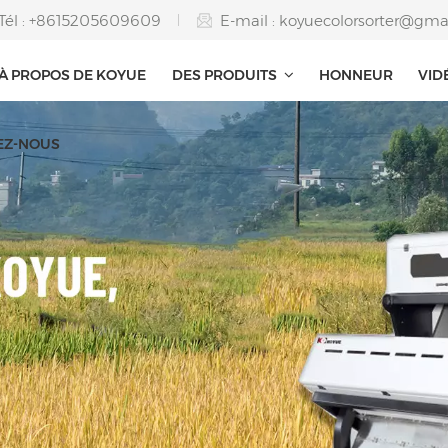
Tél : +8615205609609
E-mail :
koyuecolorsorter@gma
À PROPOS DE KOYUE
DES PRODUITS
HONNEUR
VID
EZ-NOUS