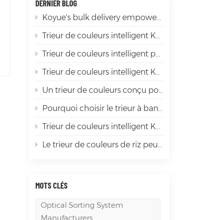
DERNIER BLOG
Koyue's bulk delivery empowers the sorting of premium products
Trieur de couleurs intelligent Koyue : du piment rouge aux ingrédients épicés de première qualité
Trieur de couleurs intelligent pour soja Koyue : élimination efficace des impuretés et sélection de bonnes graines de soja, le « gardien intelligent » pour la transformation du soja
Trieur de couleurs intelligent Koyue : faire briller le tri du mica
Un trieur de couleurs conçu pour la diversité des matériaux mondiaux
Pourquoi choisir le trieur à bande LD1200 ? Ceux qui l'ont déjà utilisé affirment qu'il « en vaut la peine ».
Trieur de couleurs intelligent Koyue : la « révolution de l'efficacité » dans le tri des grains, garantissant que chaque grain est de haute qualité
Le trieur de couleurs de riz peut-il réellement améliorer la valeur de chaque grain de riz ?
MOTS CLÉS
Optical Sorting System
Manufacturers