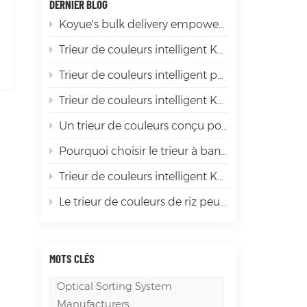
DERNIER BLOG
Koyue's bulk delivery empowers the sorting of premium products
Trieur de couleurs intelligent Koyue : du piment rouge aux ingrédients épicés de première qualité
Trieur de couleurs intelligent pour soja Koyue : élimination efficace des impuretés et sélection de bonnes graines de soja, le « gardien intelligent » pour la transformation du soja
Trieur de couleurs intelligent Koyue : faire briller le tri du mica
Un trieur de couleurs conçu pour la diversité des matériaux mondiaux
Pourquoi choisir le trieur à bande LD1200 ? Ceux qui l'ont déjà utilisé affirment qu'il « en vaut la peine ».
Trieur de couleurs intelligent Koyue : la « révolution de l'efficacité » dans le tri des grains, garantissant que chaque grain est de haute qualité
Le trieur de couleurs de riz peut-il réellement améliorer la valeur de chaque grain de riz ?
MOTS CLÉS
Optical Sorting System
Manufacturers