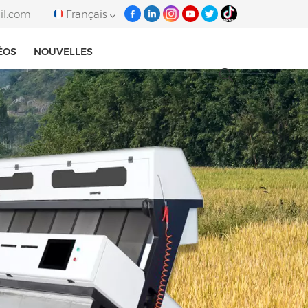
il.com
Français
ÉOS
NOUVELLES
English
français
italiano
русский
español
português
Tiếng việt
العربية