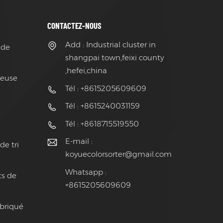
CONTACTEZ-NOUS
Add : Industrial cluster in
 de
shangpai town,feixi county
,hefei,china
ieuse
Tél : +8615205609609
Tél : +8615240031159
Tél : +8618715519550
E-mail :
de tri
koyuecolorsorter@gmail.com
Whatsapp :
ts de
+8615205609609
abriqué