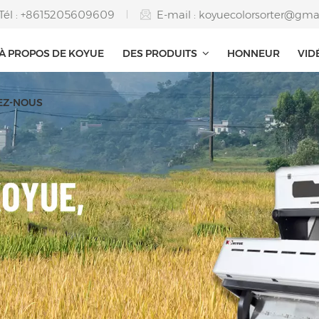
Tél : +8615205609609
E-mail :
koyuecolorsorter@gma
À PROPOS DE KOYUE
DES PRODUITS
HONNEUR
VID
EZ-NOUS