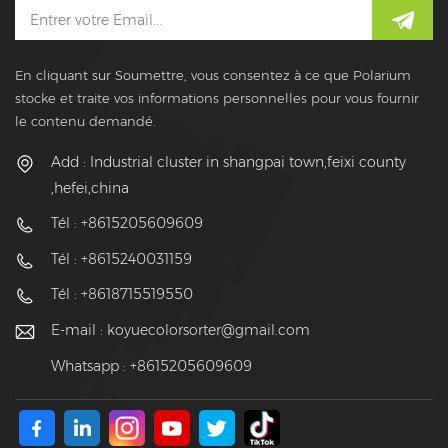
En cliquant sur Soumettre, vous consentez à ce que Polarium
stocke et traite vos informations personnelles pour vous fournir
le contenu demandé.
Add : Industrial cluster in shangpai town,feixi county
,hefei,china
Tél : +8615205609609
Tél : +8615240031159
Tél : +8618715519550
E-mail :
koyuecolorsorter@gmail.com
Whatsapp : +8615205609609