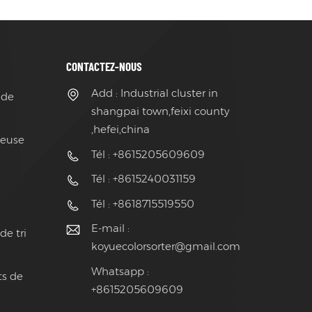
CONTACTEZ-NOUS
Add : Industrial cluster in
 de
shangpai town,feixi county
,hefei,china
ieuse
Tél : +8615205609609
Tél : +8615240031159
Tél : +8618715519550
E-mail :
de tri
koyuecolorsorter@gmail.com
Whatsapp :
ts de
+8615205609609