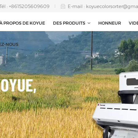
Tél : +8615205609609
E-mail :
koyuecolorsorter@gma
À PROPOS DE KOYUE
DES PRODUITS
HONNEUR
VID
EZ-NOUS