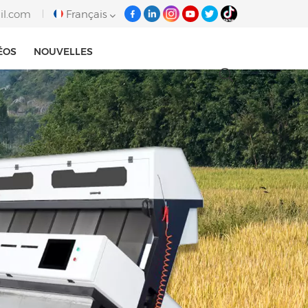
il.com
Français
ÉOS
NOUVELLES
English
français
italiano
русский
español
português
Tiếng việt
العربية